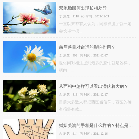
双胞胎因何出现长相差异
浏览：1118
时间：2021-12-21
一直以来都有人认为，同卵双胞胎就一定
会长得一模...
慈眉善目对命运的影响作用？
浏览：992
时间：2021-12-17
世俗间对相法提到最多的恐怕就是凶样，
横肉，...
从面相中怎样可以看出潜伏着大病？
浏览：819
时间：2021-12-17
目前大多数人都把西医当信仰，西医的确
有很多有效...
婚姻美满的手相是什么样的？特点是什么？
浏览：914
时间：2021-12-16