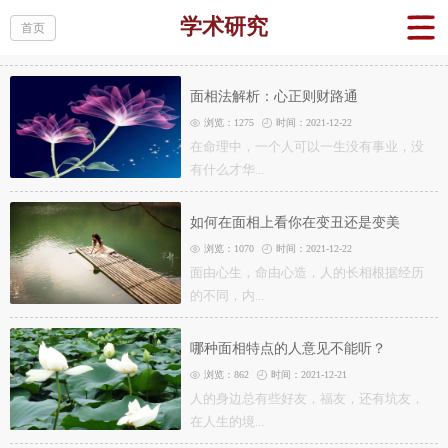
学术研究
首页
​面相法解析：心正则财路通
浏览：1275
时间：2021-12-22
在命理中，一个人可以一生没有事业，没
有什么才华...
如何在面相上看你在变丑还是变美
浏览：1070
时间：2021-12-22
面由心生，命由心造，人的长相根据经历
的不同，内...
哪种面相特点的人意见不能听？
浏览：862
时间：2021-12-21
人的身边总有些好友，福友，还有坑友，
在人生的境...